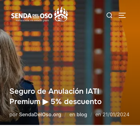
Saltar
Buscar:
al
ALTERN
contenido
Seguro de Anulación IATI
Premium ▶ 5% descuento
Publicado
por
SendaDelOso.org
en
blog
en
21/01/2024
el